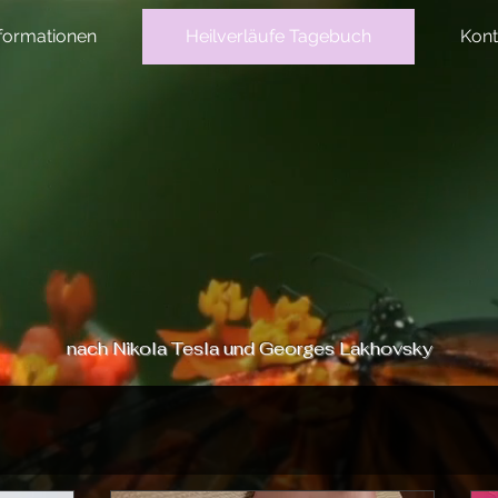
formationen
Heilverläufe Tagebuch
Kont
nach Nikola Tesla und Georges Lakhovsky