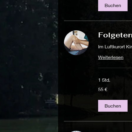
Buchen
Folgeter
Im Luftkurort K
Weiterlesen
1 Std.
55
55 €
Euro
Buchen