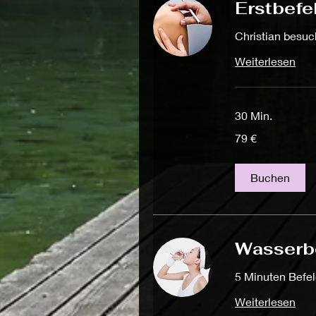
Erstbefe
Christian besuc
Weiterlesen
30 Min.
79
79 €
Euro
Buchen
Wasserbe
5 Minuten Befe
Weiterlesen