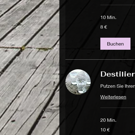
10 Min.
8
8 €
Euro
Buchen
Destilie
Putzen Sie Ihre
Weiterlesen
20 Min.
10
10 €
Euro