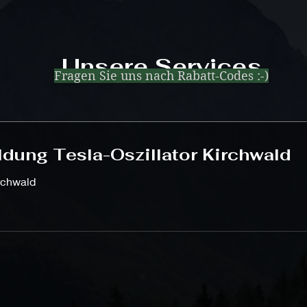
Unsere Services
Fragen Sie uns nach Rabatt-Codes :-)
ldung Tesla-Oszillator Kirchwald
irchwald