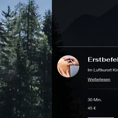
Erstbefe
Im Luftkurort K
Weiterlesen
30 Min.
45
45 €
Euro