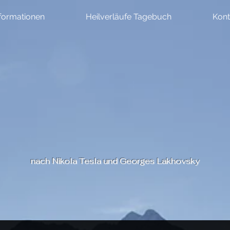
formationen
Heilverläufe Tagebuch
Kont
nach Nikola Tesla und Georges Lakhovsky